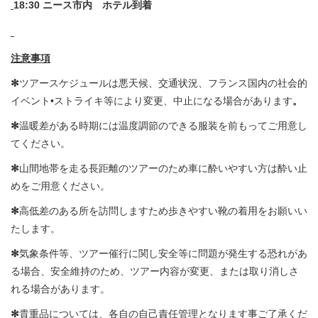
18:30 ニース市内 ホテル到着
注意事項
✻
ツアースケジュールは悪天候、交通状況、フランス国内の社会的
イベント•ストライキ等により変更、中止になる場合があります
。
✻
温暖差がある時期には温度調節のできる服装を前もってご用意し
てください。
✻
山間地帯を走る長距離のツアーのため車に酔いやすい方は酔い止
めをご用意ください。
✻
高低差のある所を訪問しますため歩きやすい靴の着用をお願いい
たします。
✻
気象条件等、ツアー催行に関し安全等に問題が発生する恐れがあ
る場合、安全維持のため、ツアー内容が変更、または取り消しさ
れる場合があります。
✻
貴重品については、各自の自己責任管理となります事ご了承くだ