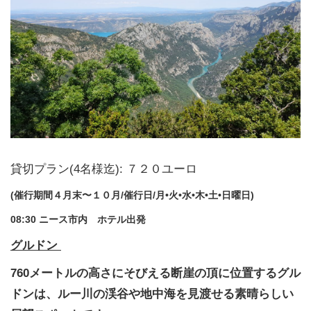
貸切プラン(4名様迄): ７２０ユーロ
(催行期間４月末〜１０月/催行日/月•火•水•木•土•日曜日)
08:30 ニース市内 ホテル出発
グルドン
760メートルの高さにそびえる断崖の頂に位置するグル
ドンは、ルー川の渓谷や地中海を見渡せる素晴らしい