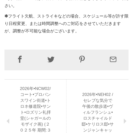
さい。
✻
フライト欠航、ストライキなどの場合、スケジュール等が許す限
り日程変更、または時間調整へのご対応をさせていただきます
が、調整が不可能な場合がございます。
2026年•NCW02/
コート•プロバン
2026年•NEH02 /
スワイン街道•ト
セレブな気分で
ロネ修道院•サン
午後の散歩道•ヴ
ト•ロズリン礼拝
ィルフランシュ•
堂(シャガールの
ロスチャイルド
モザイク画) (２
邸•ケリロス邸•サ
０２５年 期間:３
ンジャンキャッ