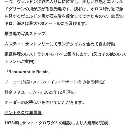
一つ、ヴェルドン渓谷の入り口に位置し、美しい自然とエメラル
ドグリーンの川が広がる観光地です。渓谷は、オロス峠付近で源
を発するヴェルドン川が石灰岩を侵食してできたもので、全長50
キロ、深さは最大700メートルにも及びます。
景勝地で写真ストップ
ムスティエサントマリーにてランチタイムを含めて自由行動
家庭料理のレストランル•レイへご案内します。(又はその他のレス
トランへご案内)
『Restaurant le Relais』
メニュー(前菜+メイン/メイン+デザート/飲み物/別料金)
料金３９ユーロから( 2025年12月現在)
オーダーのお手伝いをさせていただきます。
サントクロワ湖周遊
1973年にサント・クロワダムの建設により人造湖が完成