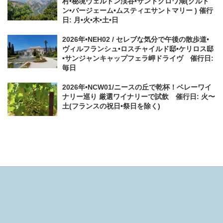
村•秘境ヴェルドン渓谷•サントクロワ湖(グルド
ン•バージェーム•ムスティエサントマリー ) 催行
日: 月•火•木•土•日
2026年•NEH02 / セレブな気分で午後の散歩道•
ヴィルフランシュ•ロスチャイルド邸•ケリロス邸
•サンジャンキャップフェラ岬ドライヴ 催行日:
毎日
2026年•NCW01/ニースの丘で乾杯！ベレーワイ
ナリー巡り 厳選ワイナリーで試飲 催行日: 火〜
土(フランスの祝日•祭日を除く)