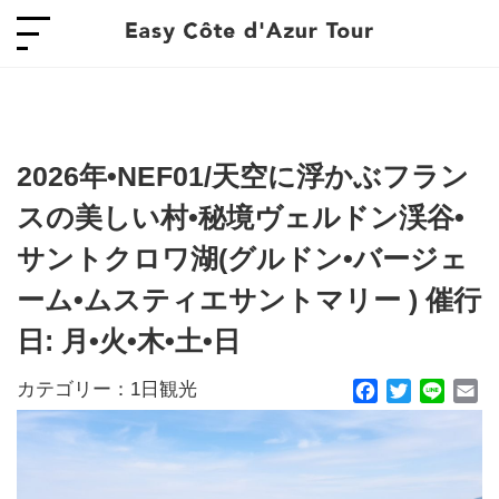
2026年•NEF01/天空に浮かぶフラン
スの美しい村•秘境ヴェルドン渓谷•
サントクロワ湖(グルドン•バージェ
ーム•ムスティエサントマリー ) 催行
日: 月•火•木•土•日
カテゴリー：
1日観光
Facebook
Twitter
Line
Em