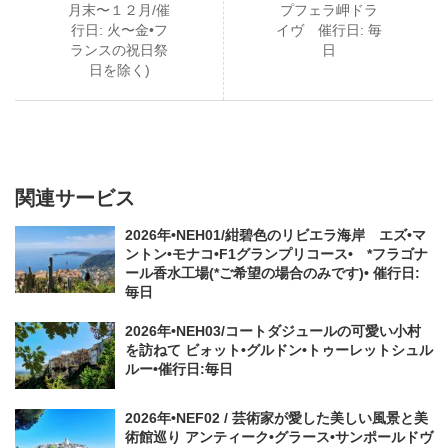
月末〜１２月/催
プフェラ岬ドラ
行日: 火〜金•フ
イヴ 催行日: 毎
ランスの祝日祭
日
日を除く)
関連サービス
2026年•NEH01/紺碧色のリビエラ海岸 エズ•マ
ントン•モナコ•F1グランプリコース• *フラゴナ
ール香水工場(*ご希望の場合のみです)• 催行日:
毎日
2026年•NEH03/コートダジュールの可愛い小村
を訪ねて ビォット•グルドン•トゥーレットシュル
ルー•催行日:毎日
2026年•NEF02 / 芸術家が愛した美しい風景と美
術館巡り アンティーク•グラース•サンポールドヴ