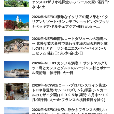
ァンス•ロザリオ礼拝堂•ルノワールの家• 催行日:
水•木•土
2026年•NEF01/素敵なイタリアの鷲ノ巣村•イタ
リアンリゾート•サンレモでショッピング•ブッサ
ナベッキア•ドルチェアクア•催行日:火〜土
2026年•NEF05/南仏コートダジュールの秘境へ
〜 素朴な鷲の巣村で味わう本場の田舎料理と癒
しのひととき サンタ二エス•ペイ•ペイオン•リ
ュセラム 催行日: 火•木•金•土•日
2026年•NEF03 カンヌを満喫！ サントマルグリ
ット島とカンヌとグルメのムージャン村とボナー
ル美術館 催行日: 火〜日
2026年•NCW02/コート•プロバンスワイン街道•
トロネ修道院•サント•ロズリン礼拝堂(シャガー
ルのモザイク画) (２０２５年 期間:３月末〜１２
月/催行日: 火〜金•フランスの祝日祭日を除く)
2026年•NEF01/天空に浮かぶフランスの美しい