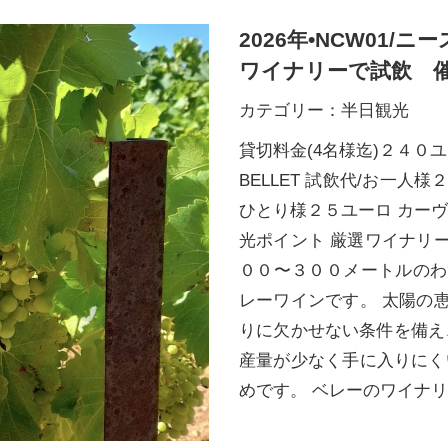
2026年•NCW01
ワイナリーで試飲 催
カテゴリー：
半日観光
貸切料金(4名様迄)２４０ユーロ
BELLET 試飲代/お一人様２５ユ
ひとり様２５ユーロ カーヴ+
光ポイント 厳選ワイナリー
００〜３００メートルのわ
レーワインです。 太陽の
りに欠かせない条件を備え
産量が少なく手に入りにく
めです。 ベレーのワイナリー