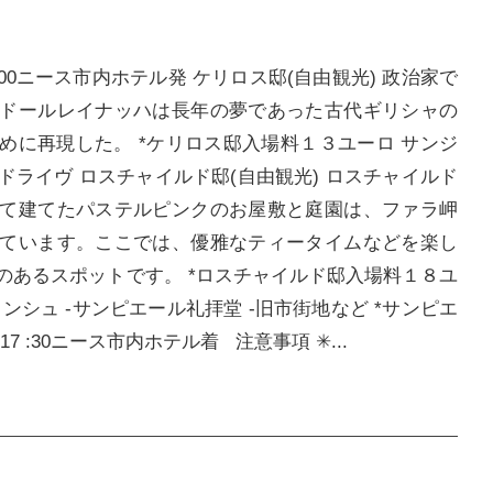
:00ニース市内ホテル発 ケリロス邸(自由観光) 政治家で
ドールレイナッハは長年の夢であった古代ギリシャの
めに再現した。 *ケリロス邸入場料１３ユーロ サンジ
ライヴ ロスチャイルド邸(自由観光) ロスチャイルド
て建てたパステルピンクのお屋敷と庭園は、ファラ岬
ています。ここでは、優雅なティータイムなどを楽し
のあるスポットです。 *ロスチャイルド邸入場料１８ユ
ンシュ -サンピエール礼拝堂 -旧市街地など *サンピエ
 :30ニース市内ホテル着 注意事項 ✳︎...