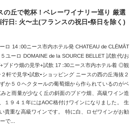
/ニースの丘で乾杯！ベレーワイナリー巡り 厳選
行日: 火〜土(フランスの祝日•祭日を除く)
 14 :00ニース市内ホテル発 CHATEAU de CLÉMÂT
ーロ DOMAINE de la SOURCE BELLET 試飲代/お
ブドウ畑の見学+試飲 17 :30ニース市内ホテル着 ◎観
２軒で見学•試飲•ショッピング ニースの西の丘海抜２
ずか５０ヘクタールの葡萄畑から作られているのがベ
恵みと雨量が少なく丘の斜面のブドウ畑、高級ワイン造
、１９４１年にはAOC格付けワインになりました。 生
い貴重な高級ワインです。 特に白、ロゼワインがお勧
で...